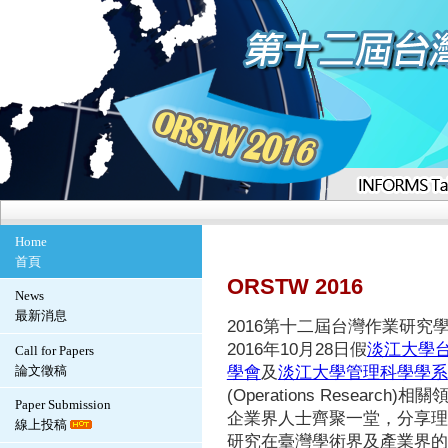
Home
首頁
ORSTW 2016
News
最新消息
2016
第十二屆台灣作業研究
2016
10
28
年
月
日假
淡江大學
Call for Papers
論文徵稿
學會
及
淡江大學管理科學學系
(Operations Research)
相關
Paper Submission
企業界人士齊聚一堂，分享理
線上投稿
研究在臺灣學術界及產業界的